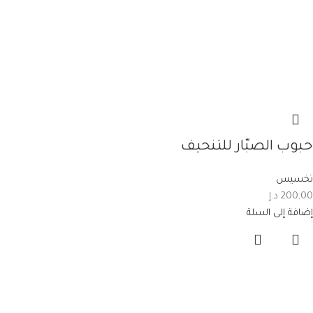
حبوب الصبّار للتنحيف
تخسيس
200,00
د.إ
إضافة إلى السلة